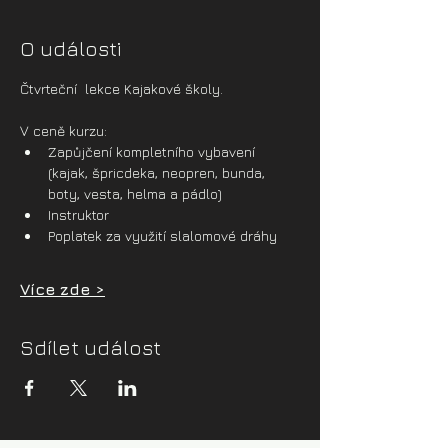
O události
Čtvrteční  lekce Kajakové školy.
V ceně kurzu:
Zapůjčení kompletního vybavení 
(kajak, špricdeka, neopren, bunda, 
boty, vesta, helma a pádlo)
Instruktor
Poplatek za využití slalomové dráhy
Více zde >
Sdílet událost