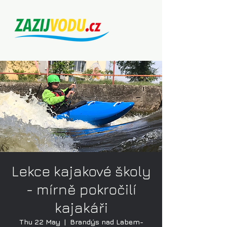
Lekce kajakové školy
- mírně pokročilí
kajakáři
Thu 22 May
  |  
Brandýs nad Labem-