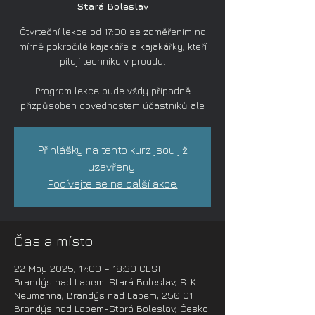
Stará Boleslav
Čtvrteční lekce od 17:00 se zaměřením na
mírně pokročilé kajakáře a kajakářky, kteří
pilují techniku v proudu.
Program lekce bude vždy případně
přizpůsoben dovednostem účastníků ale
Přihlášky na tento kurz jsou již
uzavřeny.
Podívejte se na další akce.
Čas a místo
22 May 2025, 17:00 – 18:30 CEST
Brandýs nad Labem-Stará Boleslav, S. K.
Neumanna, Brandýs nad Labem, 250 01
Brandýs nad Labem-Stará Boleslav, Česko