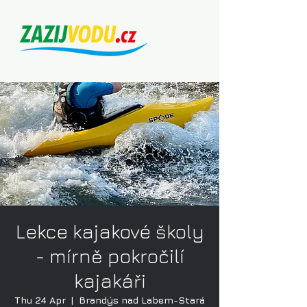
Lekce kajakové školy
- mírně pokročilí
kajakáři
Thu 24 Apr
  |  
Brandýs nad Labem-Stará