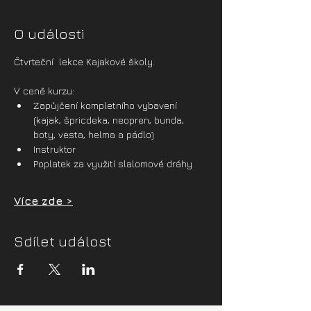
O události
Čtvrteční  lekce Kajakové školy.
V ceně kurzu:
Zapůjčení kompletního vybavení 
(kajak, špricdeka, neopren, bunda, 
boty, vesta, helma a pádlo)
Instruktor
Poplatek za využití slalomové dráhy
Více zde >
Sdílet událost