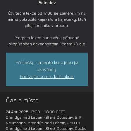
Boleslav
Čtvrteční lekce od 17:00 se zaměřením na
mírně pokročilé kajakáře a kajakářky, kteří
pilují techniku v proudu.
Program lekce bude vždy případně
přizpůsoben dovednostem účastníků ale
Přihlášky na tento kurz jsou již
uzavřeny.
Podívejte se na další akce.
Čas a místo
24 Apr 2025, 17:00 – 18:30 CEST
Brandýs nad Labem-Stará Boleslav, S. K.
Neumanna, Brandýs nad Labem, 250 01
Brandýs nad Labem-Stará Boleslav, Česko