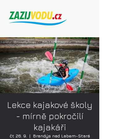
Lekce kajakové školy
- mírně pokročilí
kajakáři
čt 26. 9.
  |  
Brandýs nad Labem-Stará