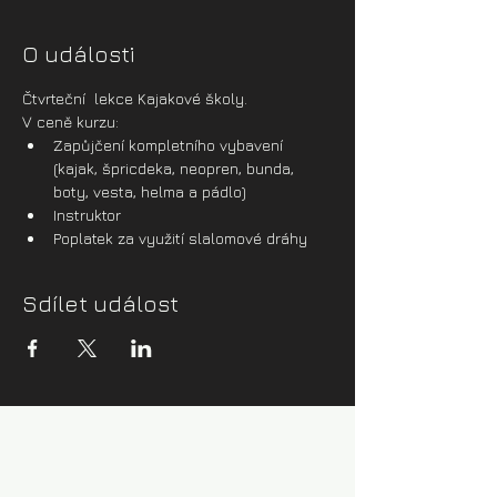
O události
Čtvrteční  lekce Kajakové školy.
V ceně kurzu:
Zapůjčení kompletního vybavení 
(kajak, špricdeka, neopren, bunda, 
boty, vesta, helma a pádlo)
Instruktor
Poplatek za využití slalomové dráhy
Sdílet událost