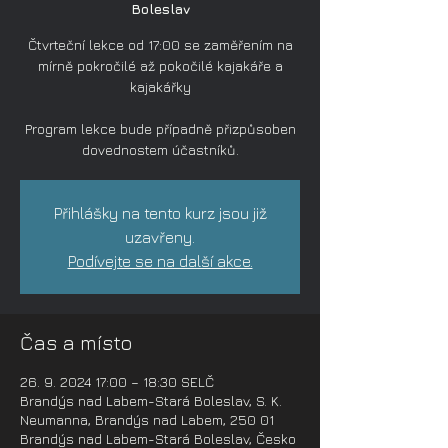
Boleslav
Čtvrteční lekce od 17:00 se zaměřením na
mírně pokročilé až pokočilé kajakáře a
kajakářky
Program lekce bude případně přizpůsoben
dovednostem účastníků.
Přihlášky na tento kurz jsou již
uzavřeny.
Podívejte se na další akce.
Čas a místo
26. 9. 2024 17:00 – 18:30 SELČ
Brandýs nad Labem-Stará Boleslav, S. K.
Neumanna, Brandýs nad Labem, 250 01
Brandýs nad Labem-Stará Boleslav, Česko