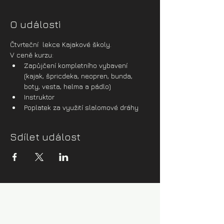
O události
Čtvrteční  lekce Kajakové školy.
V ceně kurzu:
Zapůjčení kompletního vybavení 
(kajak, špricdeka, neopren, bunda, 
boty, vesta, helma a pádlo)
Instruktor
Poplatek za využití slalomové dráhy
Sdílet událost