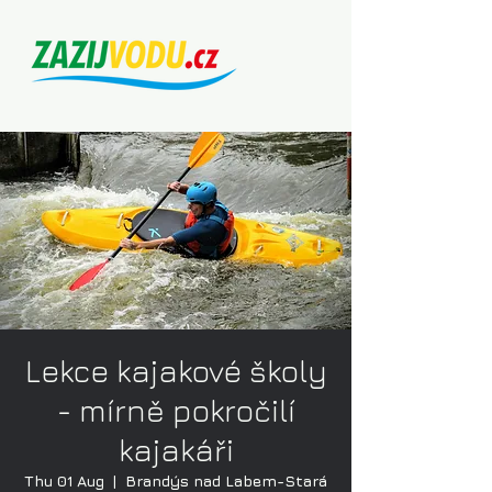
Lekce kajakové školy
- mírně pokročilí
kajakáři
Thu 01 Aug
  |  
Brandýs nad Labem-Stará