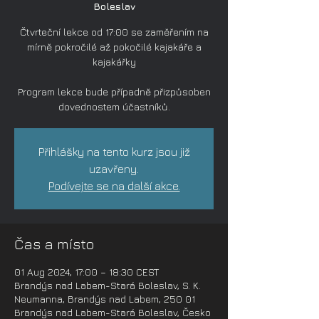
Boleslav
Čtvrteční lekce od 17:00 se zaměřením na
mírně pokročilé až pokočilé kajakáře a
kajakářky
Program lekce bude případně přizpůsoben
dovednostem účastníků.
Přihlášky na tento kurz jsou již
uzavřeny.
Podívejte se na další akce.
Čas a místo
01 Aug 2024, 17:00 – 18:30 CEST
Brandýs nad Labem-Stará Boleslav, S. K.
Neumanna, Brandýs nad Labem, 250 01
Brandýs nad Labem-Stará Boleslav, Česko