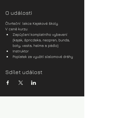
O události
Čtvrteční  lekce Kajakové školy.
V ceně kurzu:
Zapůjčení kompletního vybavení 
(kajak, špricdeka, neopren, bunda, 
boty, vesta, helma a pádlo)
Instruktor
Poplatek za využití slalomové dráhy
Sdílet událost