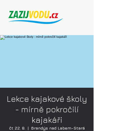
Lekce kajakové školy
- mírně pokročilí
kajakáři
čt 22. 8.
  |  
Brandýs nad Labem-Stará