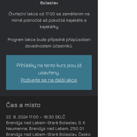
Boleslav
Čtvrteční lekce od 17:00 se zaměřením na
mírně pokročilé až pokočilé kajakáře a
kajakářky
Program lekce bude případně přizpůsoben
dovednostem účastníků.
Přihlášky na tento kurz jsou již
uzavřeny.
Podívejte se na další akce.
Čas a místo
22. 8. 2024 17:00 – 18:30 SELČ
Brandýs nad Labem-Stará Boleslav, S. K.
Neumanna, Brandýs nad Labem, 250 01
Brandýs nad Labem-Stará Boleslav, Česko