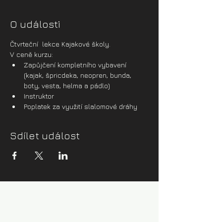
O události
Čtvrteční  lekce Kajakové školy.
V ceně kurzu:
Zapůjčení kompletního vybavení 
(kajak, špricdeka, neopren, bunda, 
boty, vesta, helma a pádlo)
Instruktor
Poplatek za využití slalomové dráhy
Sdílet událost