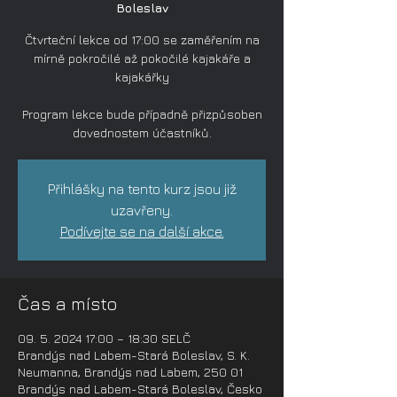
Boleslav
Čtvrteční lekce od 17:00 se zaměřením na
mírně pokročilé až pokočilé kajakáře a
kajakářky
Program lekce bude případně přizpůsoben
dovednostem účastníků.
Přihlášky na tento kurz jsou již
uzavřeny.
Podívejte se na další akce.
Čas a místo
09. 5. 2024 17:00 – 18:30 SELČ
Brandýs nad Labem-Stará Boleslav, S. K.
Neumanna, Brandýs nad Labem, 250 01
Brandýs nad Labem-Stará Boleslav, Česko