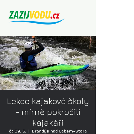
Lekce kajakové školy
- mírně pokročilí
kajakáři
čt 09. 5.
  |  
Brandýs nad Labem-Stará