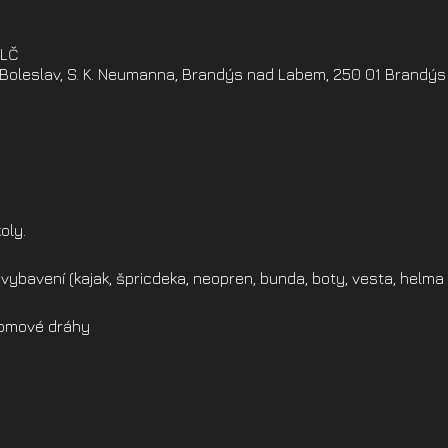
ELČ
oleslav, S. K. Neumanna, Brandýs nad Labem, 250 01 Brandýs
oly.
vybavení (kajak, špricdeka, neopren, bunda, boty, vesta, helma 
alomové dráhy