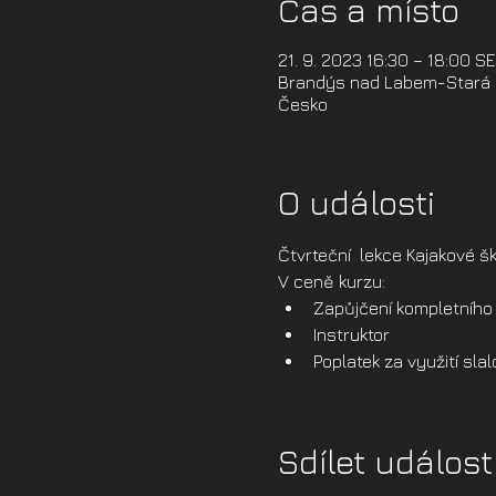
Čas a místo
21. 9. 2023 16:30 – 18:00 S
Brandýs nad Labem-Stará B
Česko
O události
Čtvrteční  lekce Kajakové šk
V ceně kurzu:
Zapůjčení kompletního 
Instruktor
Poplatek za využití sl
Sdílet událost