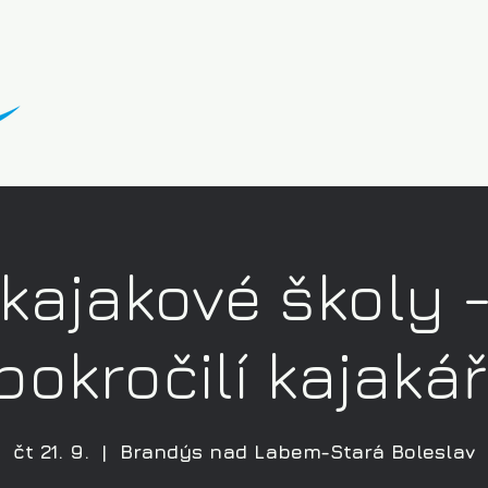
kajakové školy 
pokročilí kajakář
čt 21. 9.
  |  
Brandýs nad Labem-Stará Boleslav