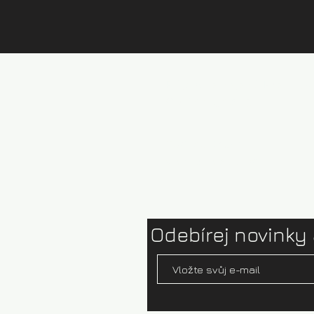
Půjčovna kajaků Brandýs
Ceník půjčovny
Test centrum
Ophion paddles
Odebírej novinky 