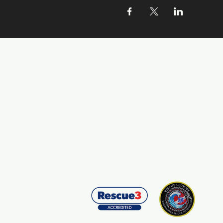
Kontaktní údaje:
info@zazijvodu.cz
Provozovatel:
IČ: 08062749
Obchodní podmínky
Zásady ochrany os. údajů