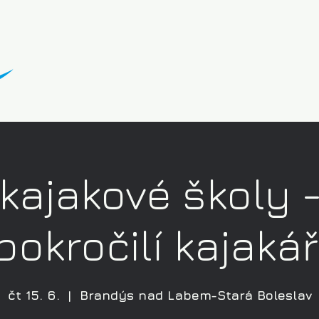
kajakové školy 
pokročilí kajakář
čt 15. 6.
  |  
Brandýs nad Labem-Stará Boleslav