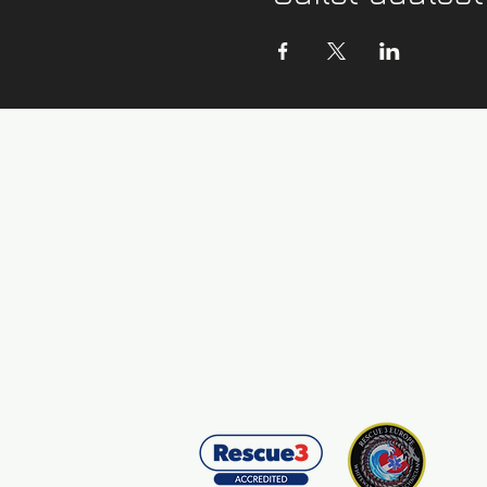
Kontaktní údaje:
info@zazijvodu.cz
Provozovatel:
IČ: 08062749
Obchodní podmínky
Zásady ochrany os. údajů