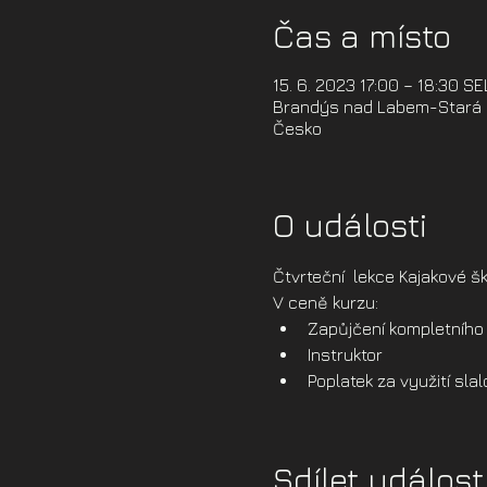
Čas a místo
15. 6. 2023 17:00 – 18:30 S
Brandýs nad Labem-Stará B
Česko
O události
Čtvrteční  lekce Kajakové šk
V ceně kurzu:
Zapůjčení kompletního 
Instruktor
Poplatek za využití sl
Sdílet událost