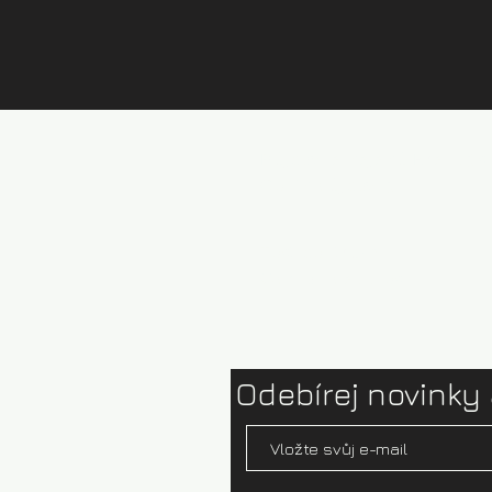
Půjčovna kajaků Brandýs
Ceník půjčovny
Test centrum
Ophion paddles
Odebírej novinky 