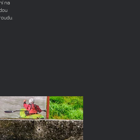
ní na
udou
roudu.