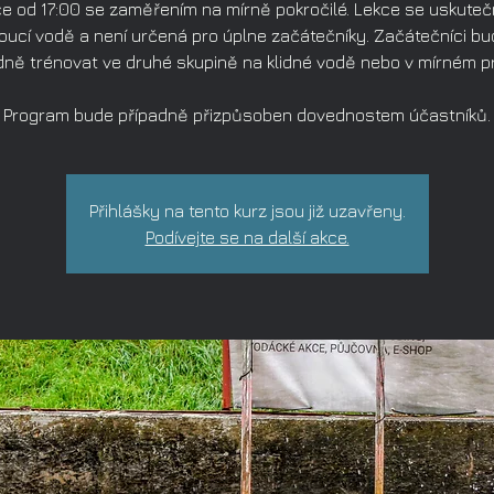
e od 17:00 se zaměřením na mírně pokročilé. Lekce se uskuteč
oucí vodě a není určená pro úplne začátečníky. Začátečníci b
dně trénovat ve druhé skupině na klidné vodě nebo v mírném p
Program bude případně přizpůsoben dovednostem účastníků.
Přihlášky na tento kurz jsou již uzavřeny.
Podívejte se na další akce.