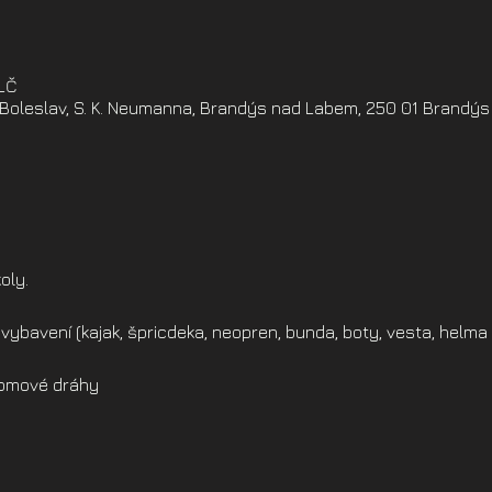
ELČ
oleslav, S. K. Neumanna, Brandýs nad Labem, 250 01 Brandýs
oly.
vybavení (kajak, špricdeka, neopren, bunda, boty, vesta, helma 
alomové dráhy