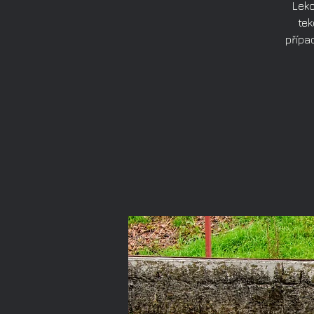
Lekc
tek
přípa