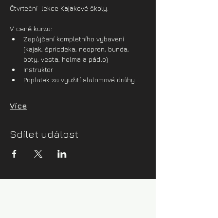
Čtvrteční  lekce Kajakové školy.
V ceně kurzu:
Zapůjčení kompletního vybavení 
(kajak, špricdeka, neopren, bunda, 
boty, vesta, helma a pádlo)
Instruktor
Poplatek za využití slalomové dráhy
Více
Sdílet událost