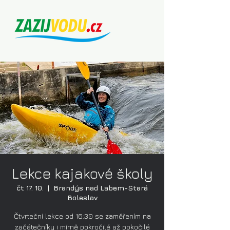
Lekce kajakové školy
čt 17. 10.
  |  
Brandýs nad Labem-Stará
Boleslav
Čtvrteční lekce od 16:30 se zaměřením na
začátečníky i mírně pokročilé až pokočilé