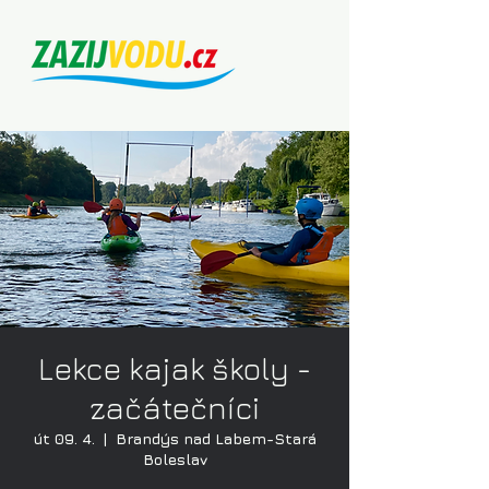
Lekce kajak školy -
začátečníci
út 09. 4.
  |  
Brandýs nad Labem-Stará
Boleslav