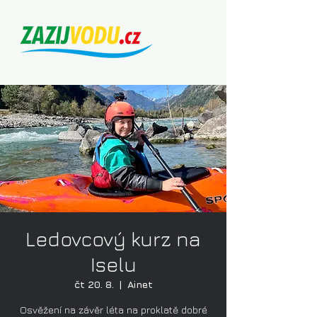
Ledovcový kurz na
Iselu
čt 20. 8.
  |  
Ainet
Osvěžení na závěr léta na proklatě dobré