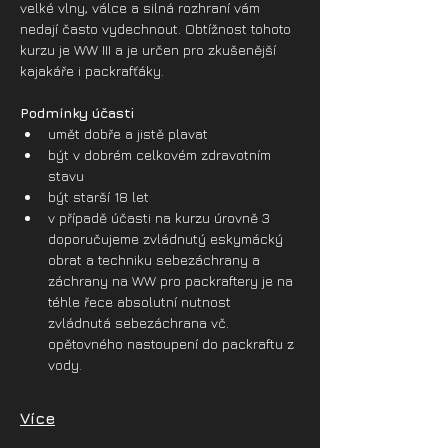
velké vlny, válce a silná rozhraní vám 
nedají často vydechnout. Obtížnost tohoto 
kurzu je WW III a je určen pro zkušenější 
kajakáře i packrafťáky. 
Podmínky účasti
umět dobře a jistě plavat
být v dobrém celkovém zdravotním 
stavu
být starší 18 let 
v případě účasti na kurzu úrovně 3 
doporučujeme zvládnutý eskymácký 
obrat a techniku sebezáchrany a 
záchrany na WW pro packraftery je na 
téhle řece absolutní nutnost 
zvládnutá sebezáchrana vč. 
opětovného nastoupení do packraftu z 
vody.
Více