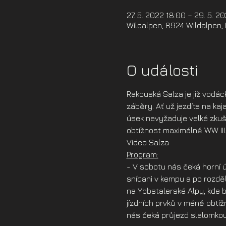
27. 5. 2022 18:00 – 29. 5. 2
Wildalpen, 8924 Wildalpen,
O události
Rakouská Salza je již vodác
záběry. Ať už jezdíte na kaj
úsek nevyžaduje velké zkuše
obtížnost maximálně WW III
Video Salza
Program:
- V sobotu nás čeká horní
snídani v kempu a po rozdě
na Ybbstalerské Alpy, kde 
jízdních prvků v méně obtíž
nás čeká průjezd slalomkou