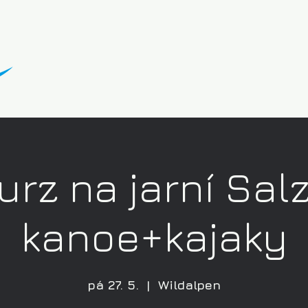
urz na jarní Sal
kanoe+kajaky
pá 27. 5.
  |  
Wildalpen