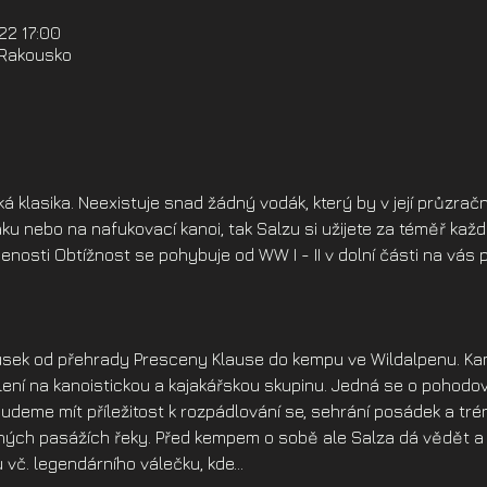
022 17:00
 Rakousko
ká klasika. Neexistuje snad žádný vodák, který by v její průzrač
aku nebo na nafukovací kanoi, tak Salzu si užijete za téměř kaž
nosti Obtížnost se pohybuje od WW I - II v dolní části na vás 
.
 úsek od přehrady Presceny Klause do kempu ve Wildalpenu. K
lení na kanoistickou a kajakářskou skupinu. Jedná se o pohodo
budeme mít příležitost k rozpádlování se, sehrání posádek a tr
ných pasážích řeky. Před kempem o sobě ale Salza dá vědět a p
 vč. legendárního válečku, kde…