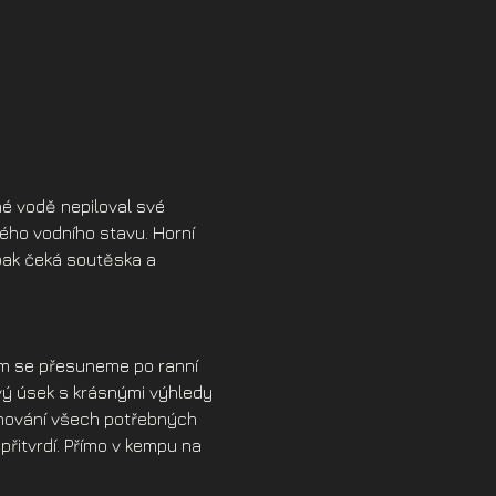
né vodě nepiloval své 
dého vodního stavu. Horní 
pak čeká soutěska a 
am se přesuneme po ranní 
vý úsek s krásnými výhledy 
énování všech potřebných 
řitvrdí. Přímo v kempu na 