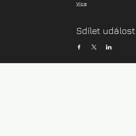
Více
Sdílet událost
Kontaktní údaje:
info@zazijvodu.cz
Provozovatel:
IČ: 08062749
Obchodní podmínky
Zásady ochrany os. údajů