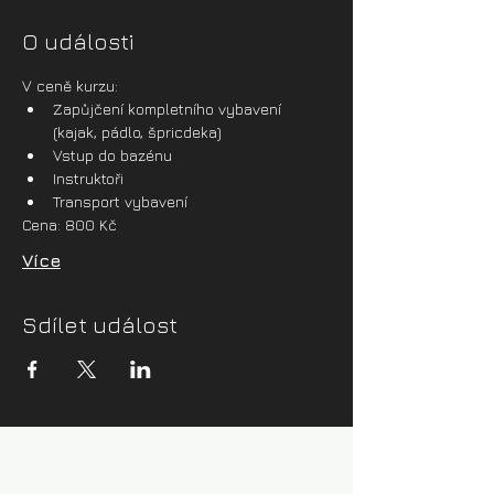
O události
V ceně kurzu:
Zapůjčení kompletního vybavení 
(kajak, pádlo, špricdeka)
Vstup do bazénu
Instruktoři
Transport vybavení
Cena: 800 Kč
Více
Sdílet událost