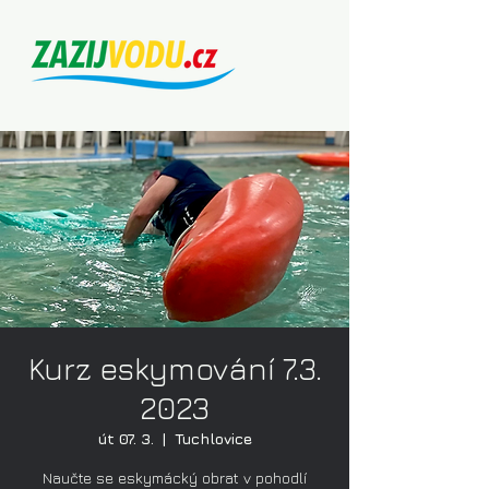
Kurz eskymování 7.3.
2023
út 07. 3.
  |  
Tuchlovice
Naučte se eskymácký obrat v pohodlí