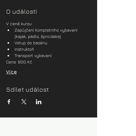
O události
V ceně kurzu:
Zapůjčení kompletního vybavení 
(kajak, pádlo, špricdeka)
Vstup do bazénu
Instruktoři
Transport vybavení
Cena: 800 Kč
Více
Sdílet událost