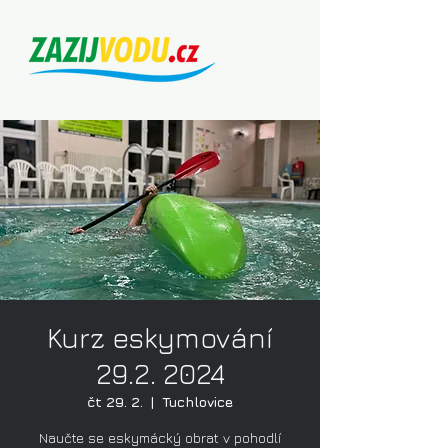
Kurz eskymování
29.2. 2024
čt 29. 2.
  |  
Tuchlovice
Naučte se eskymácký obrat v pohodlí