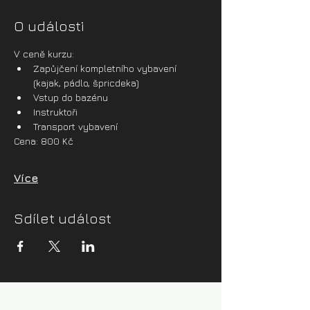
O události
V ceně kurzu:
Zapůjčení kompletního vybavení 
(kajak, pádlo, špricdeka)
Vstup do bazénu
Instruktoři
Transport vybavení
Cena: 800 Kč
Více
Sdílet událost