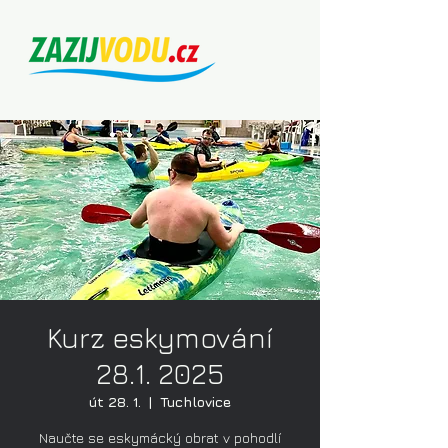
Kurz eskymování
28.1. 2025
út 28. 1.
  |  
Tuchlovice
Naučte se eskymácký obrat v pohodlí