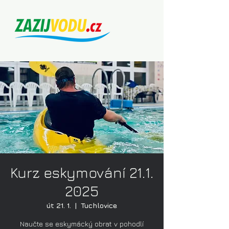
Kurz eskymování 21.1.
2025
út 21. 1.
  |  
Tuchlovice
Naučte se eskymácký obrat v pohodlí