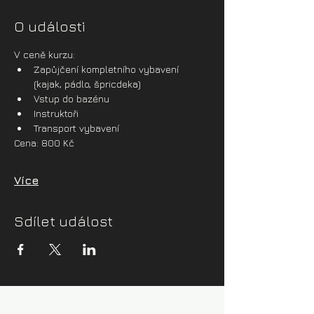
O události
V ceně kurzu:
Zapůjčení kompletního vybavení 
(kajak, pádlo, špricdeka)
Vstup do bazénu
Instruktoři
Transport vybavení
Cena: 800 Kč
Více
Sdílet událost