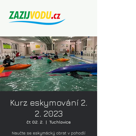
Kurz eskymování 2.
2. 2023
čt 02. 2.
  |  
Tuchlovice
Naučte se eskymácký obrat v pohodlí