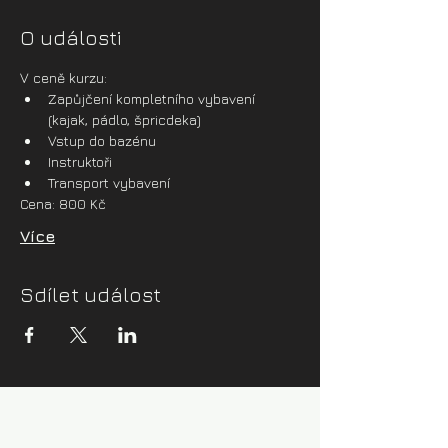
O události
V ceně kurzu:
Zapůjčení kompletního vybavení 
(kajak, pádlo, špricdeka)
Vstup do bazénu
Instruktoři
Transport vybavení
Cena: 800 Kč
Více
Sdílet událost