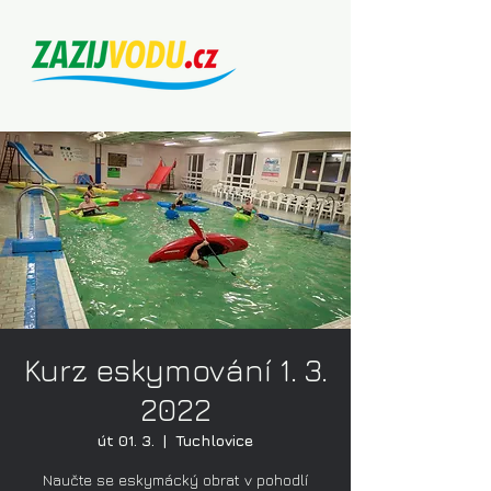
Kurz eskymování 1. 3.
2022
út 01. 3.
  |  
Tuchlovice
Naučte se eskymácký obrat v pohodlí