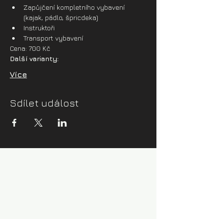
Zapůjčení kompletního vybavení 
(kajak, pádlo, špricdeka)
Instruktoři
Transport vybavení
Cena: 700 Kč
Další varianty:
Více
Sdílet událost