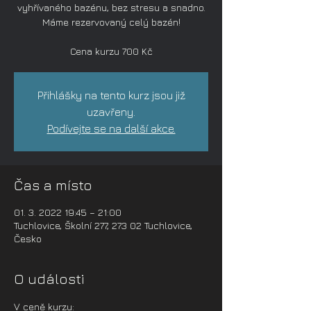
vyhřívaného bazénu, bez stresu a snadno.
Máme rezervovaný celý bazén!
Cena kurzu 700 Kč
Přihlášky na tento kurz jsou již
uzavřeny.
Podívejte se na další akce.
Čas a místo
01. 3. 2022 19:45 – 21:00
Tuchlovice, Školní 277, 273 02 Tuchlovice,
Česko
O události
V ceně kurzu: