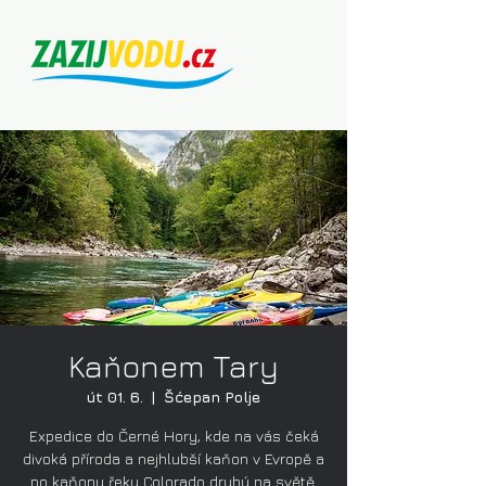
Kaňonem Tary
út 01. 6.
  |  
Šćepan Polje
Expedice do Černé Hory, kde na vás čeká
divoká příroda a nejhlubší kaňon v Evropě a
po kaňonu řeky Colorado druhý na světě.