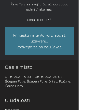
Řeka Tara se svojí průzračnou vodou
uchvátí jako nás.
Cena: 11 800 Kč
Přihlášky na tento kurz jsou již
uzavřeny.
Podívejte se na další akce.
Čas a místo
01. 6. 2021 16:00 – 06. 6. 2021 20:00
Šćepan Polje, Šćepan Polje, Brijeg, Plužine,
Černá Hora
O události
Program: