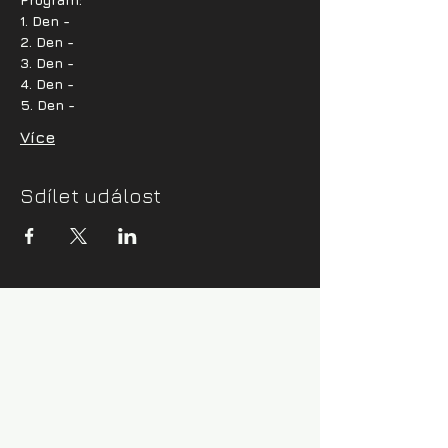
1. Den - 
2. Den -
3. Den - 
4. Den -
5. Den -
Více
Sdílet událost