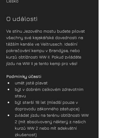
Česko
O události
Ve stínu Jezového mostu budete pilovat 
všechny své kajakářské dovednosti na 
těžším kanále ve Veltrusech. Ideální 
pokračování kempu v Brandýse, nebo 
kurzů obtížnosti WW II. Pokud zvládáte 
jízdu na WW II je tento kemp pro vás!
Podmínky účasti
umět jistě plavat
být v dobrém celkovém zdravotním 
stavu
být starší 18 let (mladší pouze v 
doprovodu zákonného zástupce)
zvládat jízdu na terénu obtížnosti WW 
2 (mít absolvovaný některý z našich 
kurzů WW 2 nebo mít adekvátní 
zkušenost)