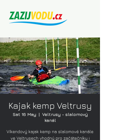
Kajak kemp Veltrusy
Sat 16 May
  |  
Veltrusy - slalomový
kanál
Víkendový kajak kemp na slalomové kanále
ve Veltrusech vhodný pro začátečníky i