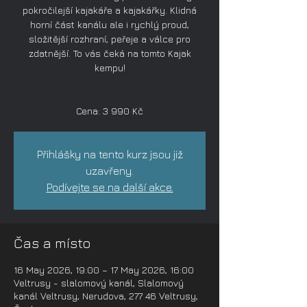
pokročilejší kajakáře a kajakářky. Klidná
horní část kanálu ale i rychlý proud,
složitější rozhraní, peřeje a válce pro
zdatnější. To vás čeká na tomto Kajak
kempu!
Cena: 3 990 Kč
Přihlášky na tento kurz jsou již
uzavřeny.
Podívejte se na další akce.
Čas a místo
16 May 2026, 19:00 – 17 May 2026, 16:00
Veltrusy - slalomový kanál, Slalomový
kanál Veltrusy, Nerudova, 277 46 Veltrusy,