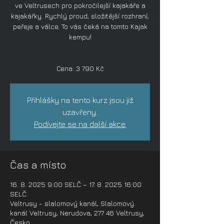
ve Veltrusech pro pokročilejší kajakáře a
kajakářky. Rychlý proud, složitější rozhraní,
peřeje a válce. To vás čeká na tomto Kajak
kempu!
Cena: 3 790 Kč
Přihlášky na tento kurz jsou již
uzavřeny.
Podívejte se na další akce.
Čas a místo
16. 8. 2025 9:00 SELČ – 17. 8. 2025 16:00
SELČ
Veltrusy - slalomový kanál, Slalomový
kanál Veltrusy, Nerudova, 277 46 Veltrusy,
Česko