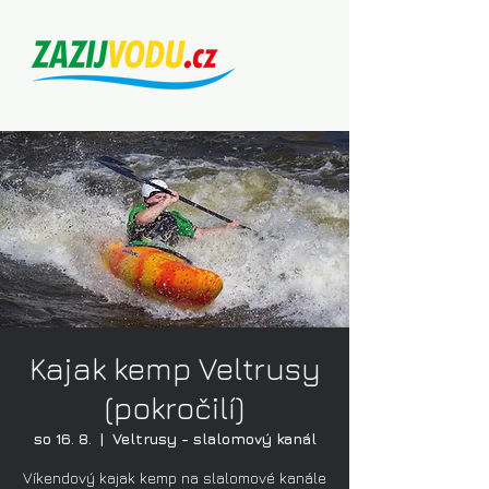
Kajak kemp Veltrusy
(pokročilí)
so 16. 8.
  |  
Veltrusy - slalomový kanál
Víkendový kajak kemp na slalomové kanále