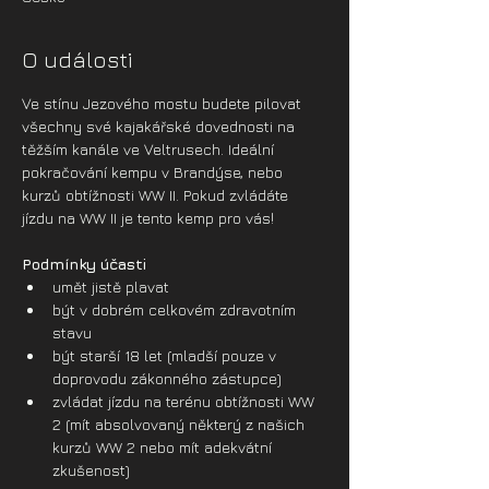
O události
Ve stínu Jezového mostu budete pilovat 
všechny své kajakářské dovednosti na 
těžším kanále ve Veltrusech. Ideální 
pokračování kempu v Brandýse, nebo 
kurzů obtížnosti WW II. Pokud zvládáte 
jízdu na WW II je tento kemp pro vás!
Podmínky účasti
umět jistě plavat
být v dobrém celkovém zdravotním 
stavu
být starší 18 let (mladší pouze v 
doprovodu zákonného zástupce)
zvládat jízdu na terénu obtížnosti WW 
2 (mít absolvovaný některý z našich 
kurzů WW 2 nebo mít adekvátní 
zkušenost)