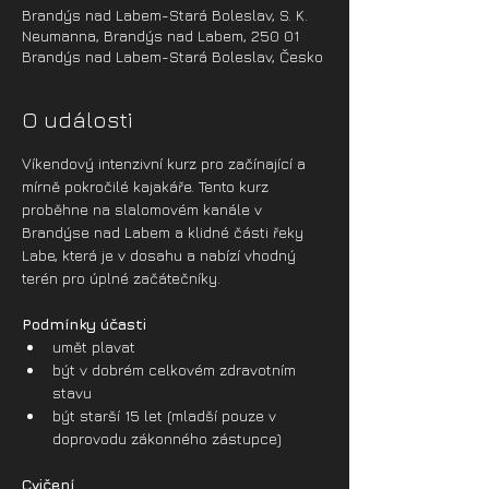
Brandýs nad Labem-Stará Boleslav, S. K.
Neumanna, Brandýs nad Labem, 250 01
Brandýs nad Labem-Stará Boleslav, Česko
O události
Víkendový intenzivní kurz pro začínající a 
mírně pokročilé kajakáře. Tento kurz 
proběhne na slalomovém kanále v 
Brandýse nad Labem a klidné části řeky 
Labe, která je v dosahu a nabízí vhodný 
terén pro úplné začátečníky. 
Podmínky účasti
umět plavat
být v dobrém celkovém zdravotním 
stavu
být starší 15 let (mladší pouze v 
doprovodu zákonného zástupce)
Cvičení