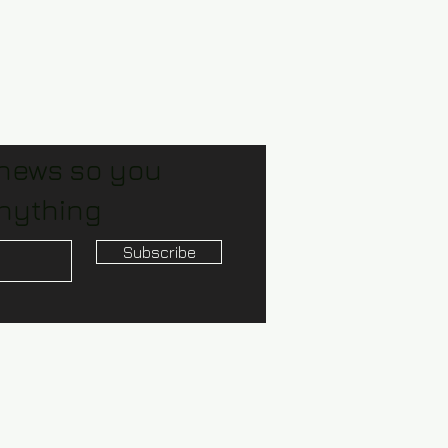
 news so you
nything
Subscribe