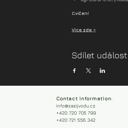
Cvičení
Více zde >
Sdílet událost
Contact information:
info@zazijvodu.cz
+420 720 705 799
+420 721 556 342