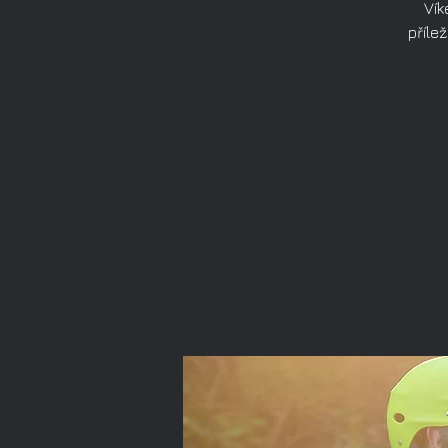
Vík
příle