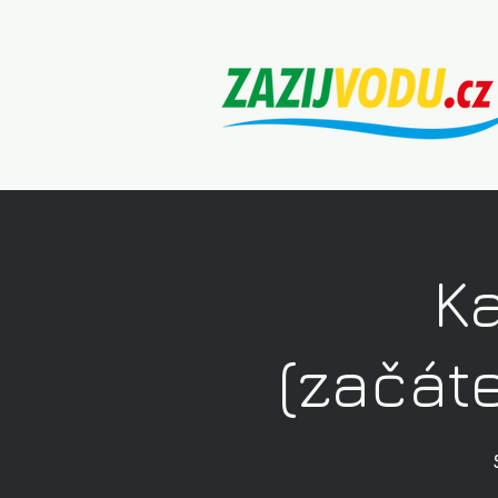
K
(začáte