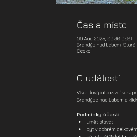
Čas a místo
09 Aug 2025, 09:30 CEST –
Brandýs nad Labem-Stará B
Česko
O události
Víkendový intenzivní kurz p
Brandýse nad Labem a klidné
Podmínky účasti
umět plavat
být v dobrém celkovém
být starší 15 let (mla