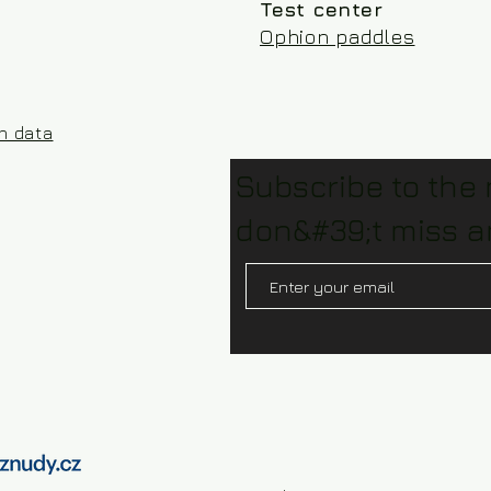
Test center
Ophion paddles
on data
Subscribe to the
don&#39;t miss a