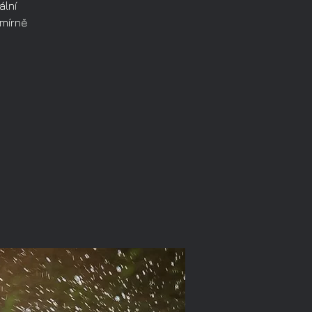
ální
 mírně