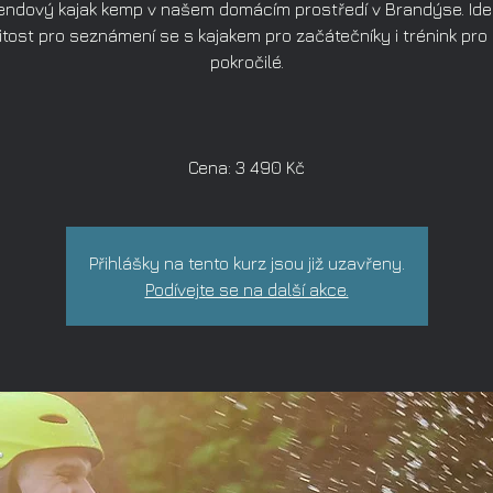
endový kajak kemp v našem domácím prostředí v Brandýse. Ide
žitost pro seznámení se s kajakem pro začátečníky i trénink pro
pokročilé.
Cena: 3 490 Kč
Přihlášky na tento kurz jsou již uzavřeny.
Podívejte se na další akce.