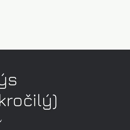
ýs
kročilý)
v