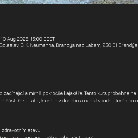
 10 Aug 2025, 15:00 CEST
oleslav, S. K. Neumanna, Brandýs nad Labem, 250 01 Brandýs
ro začínající a mírně pokročilé kajakáře. Tento kurz proběhne n
 části řeky Labe, která je v dosahu a nabízí vhodný terén pro 
 zdravotním stavu
dší pouze v doprovodu zákonného zástupce)