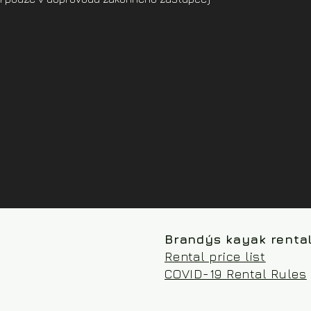
Brandýs kayak renta
Rental price list
COVID-19 Rental Rules