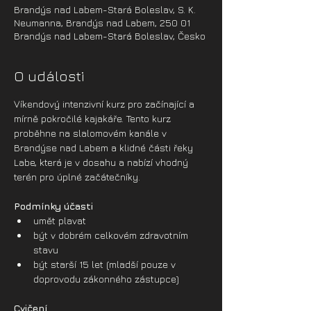
Brandýs nad Labem-Stará Boleslav, S. K.
Neumanna, Brandýs nad Labem, 250 01
Brandýs nad Labem-Stará Boleslav, Česko
O události
Víkendový intenzivní kurz pro začínající a 
mírně pokročilé kajakáře. Tento kurz 
proběhne na slalomovém kanále v 
Brandýse nad Labem a klidné části řeky 
Labe, která je v dosahu a nabízí vhodný 
terén pro úplné začátečníky. 
Podmínky účasti
umět plavat
být v dobrém celkovém zdravotním 
stavu
být starší 15 let (mladší pouze v 
doprovodu zákonného zástupce)
Cvičení