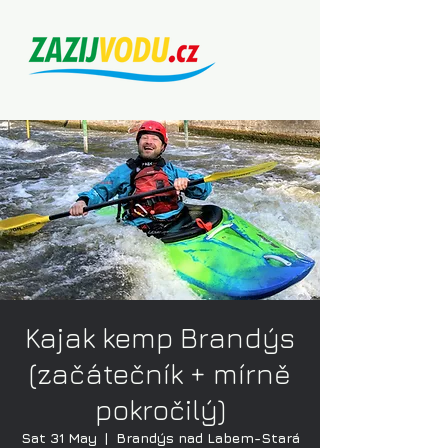
Kajak kemp Brandýs
(začátečník + mírně
pokročilý)
Sat 31 May
  |  
Brandýs nad Labem-Stará