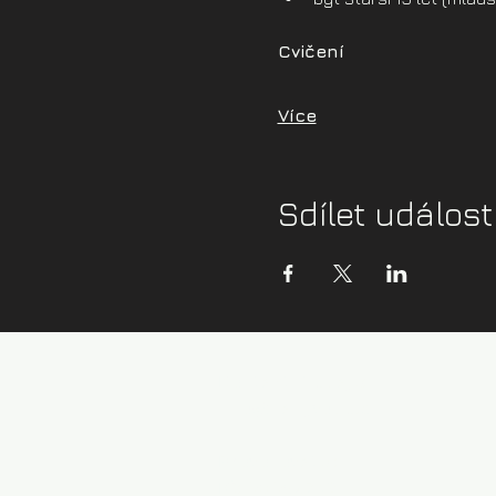
Cvičení
Více
Sdílet událost
Kontaktní údaje:
info@zazijvodu.cz
Provozovatel:
IČ: 08062749