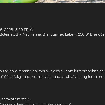
. 6. 2026 15:00 SELČ
oleslav, S. K. Neumanna, Brandýs nad Labem, 250 01 Brandýs
ro začínající a mírně pokročilé kajakáře. Tento kurz proběhne n
 části řeky Labe, která je v dosahu a nabízí vhodný terén pro 
 zdravotním stavu
dší pouze v doprovodu zákonného zástupce)