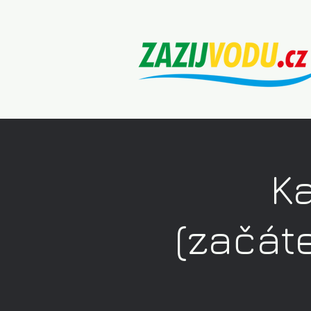
K
(začáte