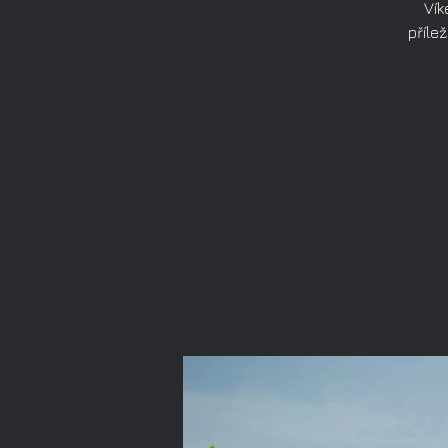
Vík
příle