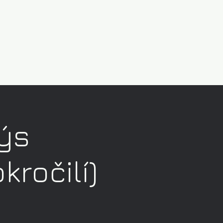
ýs
kročilí)