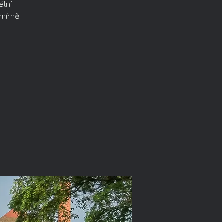
ální
 mírně