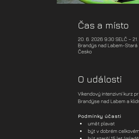
Čas a místo
20. 6. 2026 9:30 SELČ – 21
Brandýs nad Labem-Stará B
Česko
O události
Víkendový intenzivní kurz p
Brandýse nad Labem a klidné
Podmínky účasti
umět plavat
být v dobrém celkovém
být starší 15 let (mla