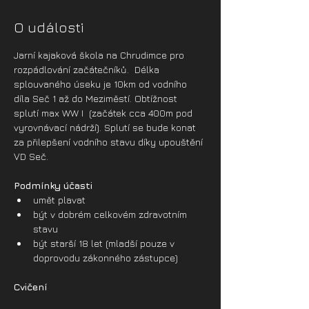
O události
Jarní kajaková škola na Chrudimce pro 
rozpádlování začátečníků.  Délka 
splouvaného úseku je 10km od vodního 
díla Seč 1 až do Meziměstí. Obtížnost 
splutí max WW I  (začátek cca 400m pod 
vyrovnávací nádrží). Splutí se bude konat 
za přilepšení vodního stavu díky upouštění 
VD Seč.
Podmínky účasti
umět plavat
být v dobrém celkovém zdravotním 
stavu
být starší 18 let (mladší pouze v 
doprovodu zákonného zástupce)
Cvičení