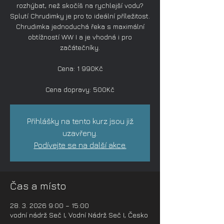
rozhýbat, než skočíš na rychlejší vodu?
Splutí Chrudimky je pro to ideální příležitost.
Chrudimka jednoduchá řeka s maximální
obtížností WW I a je vhodná i pro
začátečníky.
Cena: 1 990Kč
Cena dopravy: 500Kč
Přihlášky na tento kurz jsou již
uzavřeny.
Podívejte se na další akce.
Čas a místo
28. 3. 2026 9:00 – 15:00
vodní nádrž Seč I, Vodní Nádrž Seč I, Česko