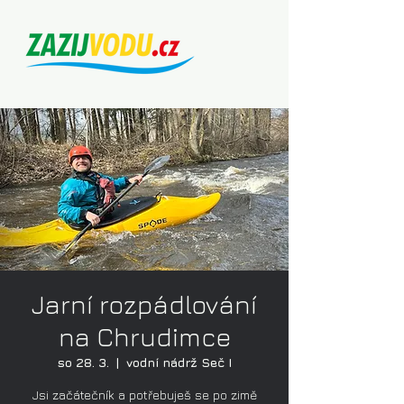
Jarní rozpádlování
na Chrudimce
so 28. 3.
  |  
vodní nádrž Seč I
Jsi začátečník a potřebuješ se po zimě