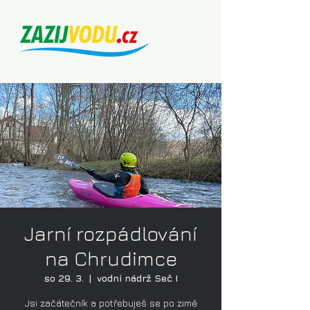
Jarní rozpádlování
na Chrudimce
so 29. 3.
  |  
vodní nádrž Seč I
Jsi začátečník a potřebuješ se po zimě