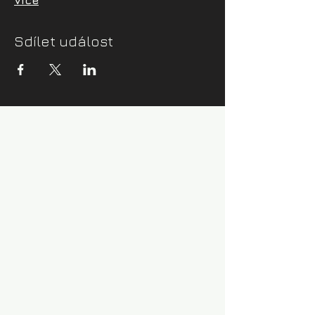
Více
Sdílet událost