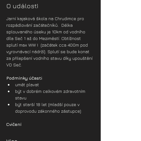
O události
Jarní kajaková škola na Chrudimce pro 
rozpádlování začátečníků.  Délka 
splouvaného úseku je 10km od vodního 
díla Seč 1 až do Meziměstí. Obtížnost 
splutí max WW I  (začátek cca 400m pod 
vyrovnávací nádrží). Splutí se bude konat 
za přilepšení vodního stavu díky upouštění 
VD Seč.
Podmínky účasti
umět plavat
být v dobrém celkovém zdravotním 
stavu
být starší 18 let (mladší pouze v 
doprovodu zákonného zástupce)
Cvičení